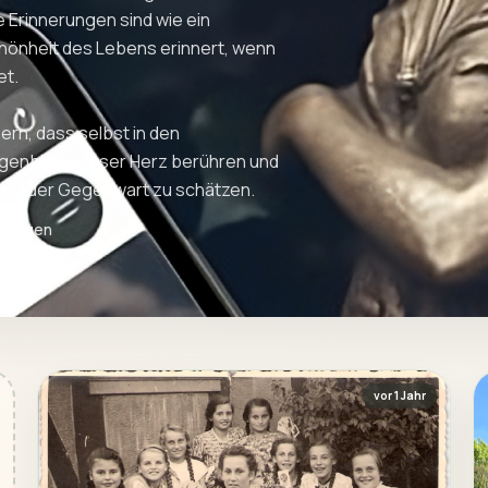
e Erinnerungen sind wie ein
chönheit des Lebens erinnert, wenn
et.
ern, dass selbst in den
genblicke unser Herz berühren und
t in der Gegenwart zu schätzen.
nerungen
vor 1 Jahr