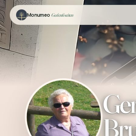
Monumeo
Gedenkseiten
Ge
Br