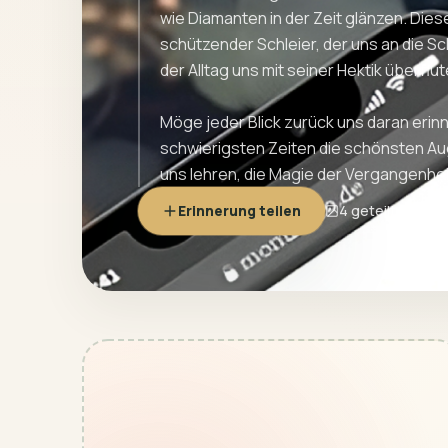
wie Diamanten in der Zeit glänzen. Dies
schützender Schleier, der uns an die S
der Alltag uns mit seiner Hektik überflut
Möge jeder Blick zurück uns daran erinn
schwierigsten Zeiten die schönsten Au
uns lehren, die Magie der Vergangenhei
Erinnerung teilen
4 geteilte Erin