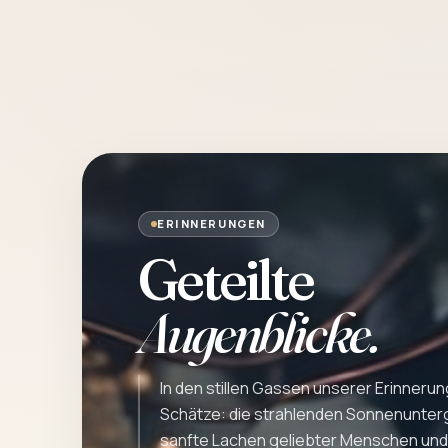
ERINNERUNGEN
Geteilte
Augenblicke.
In den stillen Gassen unserer Erinner
Schätze: die strahlenden Sonnenunter
sanfte Lachen geliebter Menschen und