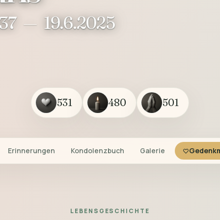
937
—
19.6.2025
531
480
501
Erinnerungen
Kondolenzbuch
Galerie
Gedenkm
LEBENSGESCHICHTE